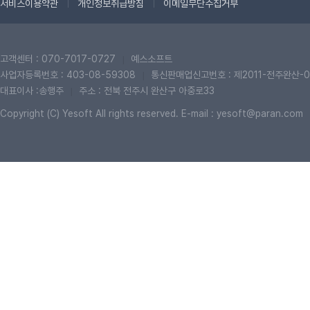
서비스이용약관
개인정보취급방침
이메일무단수집거부
고객센터 : 070-7017-0727
예스소프트
|
사업자등록번호 : 403-08-59308
통신판매업신고번호 : 제2011-전주완산-0
|
대표이사 :송행주
주소 : 전북 전주시 완산구 아중로33
|
Copyright (C) Yesoft All rights reserved. E-mail : yesoft@paran.com