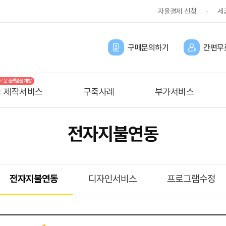
자율결제 신청
세
구매문의하기
간편무
 새로운 플랫폼을 개발
폼
제작서비스
구축사례
부가서비스
전자지불연동
전자지불연동
디자인서비스
프로그램수정