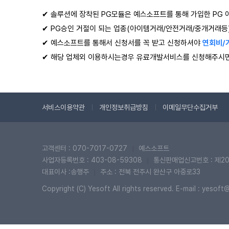
✔ 솔루션에 장착된 PG모듈은 예스소프트를 통해 가입한 PG 
✔ PG승인 거절이 되는 업종(아이템거래/안전거래/중개거래등
✔ 예스소프트를 통해서 신청서를 꼭 받고 신청하셔야
연회비/
✔ 해당 업체외 이용하시는경우 유료개발서비스를 신청해주시면
서비스이용약관
개인정보취급방침
이메일무단수집거부
고객센터 : 070-7017-0727
예스소프트
|
사업자등록번호 : 403-08-59308
통신판매업신고번호 : 제20
|
대표이사 :송행주
주소 : 전북 전주시 완산구 아중로33
|
Copyright (C) Yesoft All rights reserved. E-mail : yeso