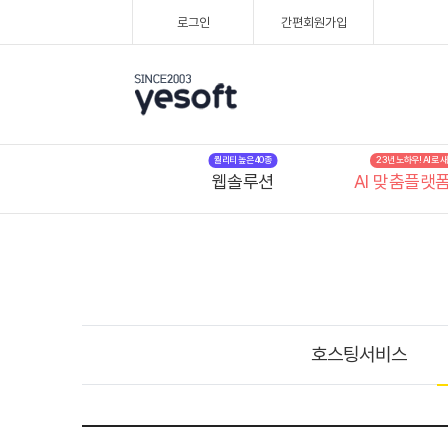
로그인
간편회원가입
퀄리티 높은 40종
23년 노하우! AI로
웹솔루션
AI 맞춤플랫
호스팅서비스