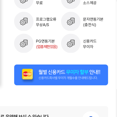
무료
소스제공
프로그램오류
문자연동기본
무상A/S
(충전식)
PG연동기본
신용카드
(업종제한있음)
무이자