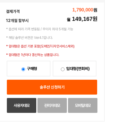
1,790,000
원
결제가격
원
149,167
월
12개월 할부시
* 옵션에 따라 가격 변동됨 / 무이자 최대 5개월 가능
* 해당 솔루션 버젼은 Ver4.1입니다.
* 임대형은 옵션 기본 포함(도메인/디자인서비스제외)
* 임대형은 1년마다 갱신하는 상품입니다.
구매형
임대형(연회비)
솔루션 신청하기
사용자데모
관리자데모
모바일데모