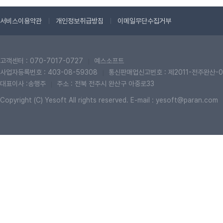
서비스이용약관
개인정보취급방침
이메일무단수집거부
고객센터 : 070-7017-0727
예스소프트
|
사업자등록번호 : 403-08-59308
통신판매업신고번호 : 제2011-전주완산-0
|
대표이사 :송행주
주소 : 전북 전주시 완산구 아중로33
|
Copyright (C) Yesoft All rights reserved. E-mail : yesoft@paran.com