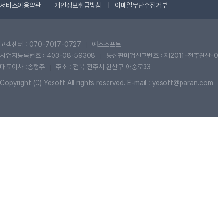
서비스이용약관
개인정보취급방침
이메일무단수집거부
고객센터 : 070-7017-0727
예스소프트
|
사업자등록번호 : 403-08-59308
통신판매업신고번호 : 제2011-전주완산-0
|
대표이사 :송행주
주소 : 전북 전주시 완산구 아중로33
|
Copyright (C) Yesoft All rights reserved. E-mail : yesoft@paran.com